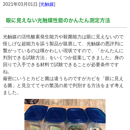
2021年03月01日 [
光触媒
]
眼に見えない光触媒性能のかんたん測定方法
光触媒の活性酸素発生能力や殺菌能力は眼に見えないので
怪しげな超能力を謳う製品が跋扈して、光触媒の悪評判に
繋がっているのは嘆かわしい現状ですので、「かんたんに
判別できる試験方法」をいくつか提案してきました。身の
回りで入手できる材料で試験できることが必要条件です
ね。
厳密にいうとカビと菌は違うものですがカビを「眼に見え
る菌」と見立ててその繁茂の差で判別する方法をまず考え
ました。