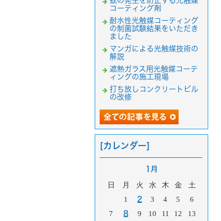
蚊の発生を防止する光触媒
コーティング剤
耐水性光触媒コーティング
の制菌試験結果をいただき
ました
マンガによる光触媒技術の
解説
遮熱ガラス用光触媒コーテ
ィングの施工現場
打ち放しコンクリートビル
の改修
[カレンダー]
1月
日
月
火
水
木
金
土
1
2
3
4
5
6
7
8
9
10
11
12
13