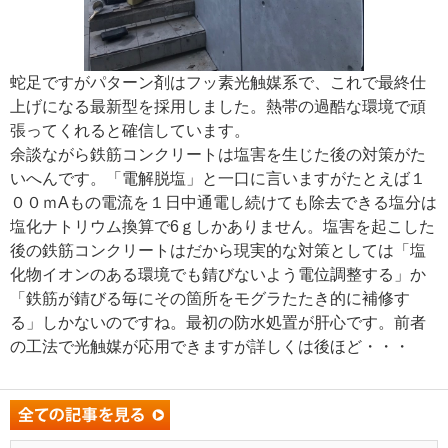
蛇足ですがパターン剤はフッ素光触媒系で、これで最終仕
上げになる最新型を採用しました。熱帯の過酷な環境で頑
張ってくれると確信しています。
余談ながら鉄筋コンクリートは塩害を生じた後の対策がた
いへんです。「電解脱塩」と一口に言いますがたとえば１
００ｍAもの電流を１日中通電し続けても除去できる塩分は
塩化ナトリウム換算で6ｇしかありません。塩害を起こした
後の鉄筋コンクリートはだから現実的な対策としては「塩
化物イオンのある環境でも錆びないよう電位調整する」か
「鉄筋が錆びる毎にその箇所をモグラたたき的に補修す
る」しかないのですね。最初の防水処置が肝心です。前者
の工法で光触媒が応用できますが詳しくは後ほど・・・