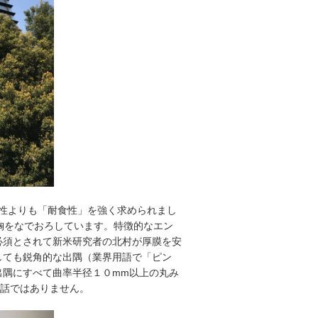
性よりも「耐食性」を強く求められまし
胸をなでおろしています。特徴的なエン
必須とされて新米研究者の北村が厚膜を安
しても鋭角的な出隅（業界用語で「ピン
出隅にすべて曲率半径１０mm以上の丸み
の話ではありません。