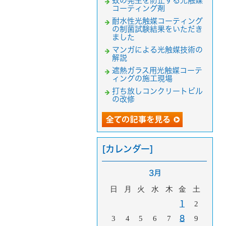
蚊の発生を防止する光触媒
コーティング剤
耐水性光触媒コーティング
の制菌試験結果をいただき
ました
マンガによる光触媒技術の
解説
遮熱ガラス用光触媒コーテ
ィングの施工現場
打ち放しコンクリートビル
の改修
[カレンダー]
3月
日
月
火
水
木
金
土
1
2
3
4
5
6
7
8
9