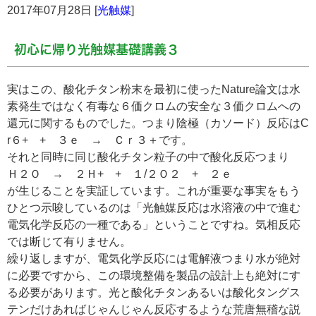
2017年07月28日 [
光触媒
]
初心に帰り光触媒基礎講義３
実はこの、酸化チタン粉末を最初に使ったNature論文は水
素発生ではなく有毒な６価クロムの安全な３価クロムへの
還元に関するものでした。つまり陰極（カソード）反応はC
r６+ + ３ｅ → Ｃｒ３＋です。
それと同時に同じ酸化チタン粒子の中で酸化反応つまり
Ｈ２Ｏ → ２Ｈ+ + １/２Ｏ２ + ２ｅ
が生じることを実証しています。これが重要な事実をもう
ひとつ示唆しているのは「光触媒反応は水溶液の中で進む
電気化学反応の一種である」ということですね。気相反応
では断じて有りません。
繰り返しますが、電気化学反応には電解液つまり水が絶対
に必要ですから、この環境整備を製品の設計上も絶対にす
る必要があります。光と酸化チタンあるいは酸化タングス
テンだけあればじゃんじゃん反応するような荒唐無稽な説