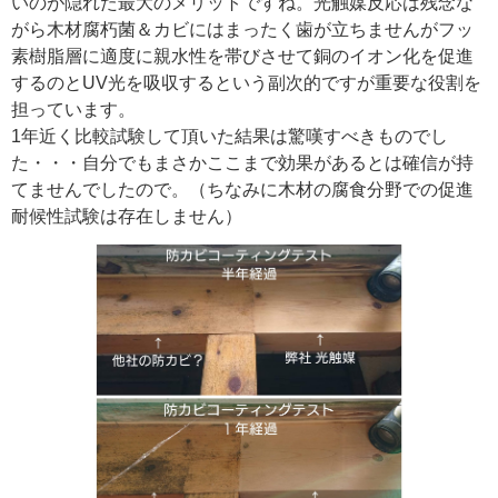
いのが隠れた最大のメリットですね。光触媒反応は残念な
がら木材腐朽菌＆カビにはまったく歯が立ちませんがフッ
素樹脂層に適度に親水性を帯びさせて銅のイオン化を促進
するのとUV光を吸収するという副次的ですが重要な役割を
担っています。
1年近く比較試験して頂いた結果は驚嘆すべきものでし
た・・・自分でもまさかここまで効果があるとは確信が持
てませんでしたので。（ちなみに木材の腐食分野での促進
耐候性試験は存在しません）