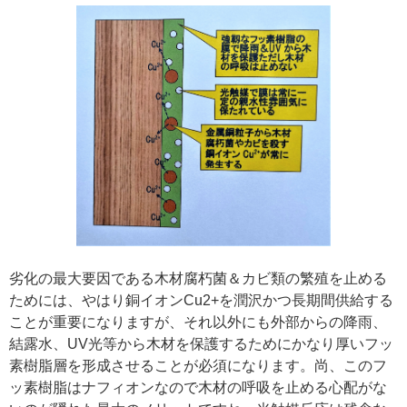
劣化の最大要因である木材腐朽菌＆カビ類の繁殖を止める
ためには、やはり銅イオンCu2+を潤沢かつ長期間供給する
ことが重要になりますが、それ以外にも外部からの降雨、
結露水、UV光等から木材を保護するためにかなり厚いフッ
素樹脂層を形成させることが必須になります。尚、このフ
ッ素樹脂はナフィオンなので木材の呼吸を止める心配がな