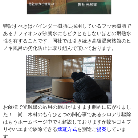
特記すべきはバインダー樹脂に採用しているフッ素樹脂で
あるナフィオンが沸騰水にもビクともしないほどの耐熱水
性を有することです。同社では引き続き高級温泉旅館のヒ
ノキ風呂の劣化防止に取り組んで頂いております。
お蔭様で光触媒の応用の範囲がますます劇的に広がりまし
た！ 尚、木材のもうひとつの関心事であるシロアリ駆除
はもうホームページ中でも解説しておりますが蚊やゴキブ
リやハエまで駆除できる
燻蒸方式
を別途ご
提案
していま
す。