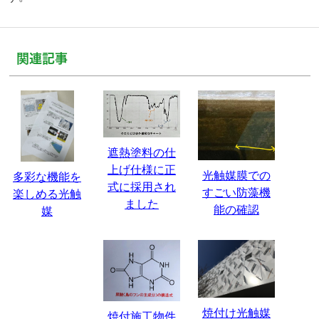
関連記事
遮熱塗料の仕
上げ仕様に正
光触媒膜での
多彩な機能を
式に採用され
すごい防藻機
楽しめる光触
ました
能の確認
媒
焼付け光触媒
焼付施工物件