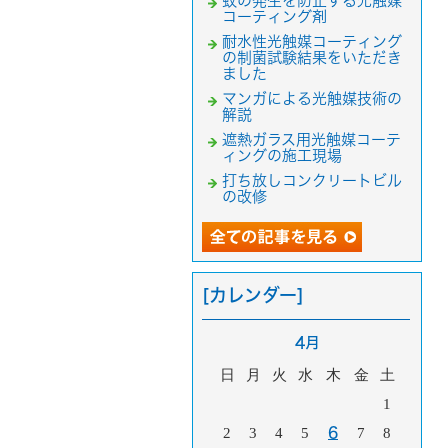
蚊の発生を防止する光触媒
コーティング剤
耐水性光触媒コーティング
の制菌試験結果をいただき
ました
マンガによる光触媒技術の
解説
遮熱ガラス用光触媒コーテ
ィングの施工現場
打ち放しコンクリートビル
の改修
[カレンダー]
4月
日
月
火
水
木
金
土
1
2
3
4
5
6
7
8