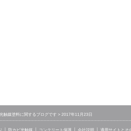
光触媒塗料に関するブログです
2017年11月23日
ジ
防カビ光触媒
コンクリート保護
会社説明
適用サイトとそ