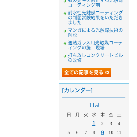
蚊の発生を防止する光触媒
コーティング剤
耐水性光触媒コーティング
の制菌試験結果をいただき
ました
マンガによる光触媒技術の
解説
遮熱ガラス用光触媒コーテ
ィングの施工現場
打ち放しコンクリートビル
の改修
[カレンダー]
11月
日
月
火
水
木
金
土
1
2
3
4
5
6
7
8
9
10
11