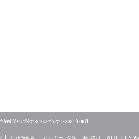
光触媒塗料に関するブログです
2021年08月
ジ
防カビ光触媒
コンクリート保護
会社説明
適用サイトとそ