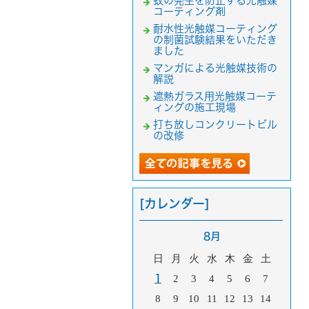
蚊の発生を防止する光触媒
コーティング剤
耐水性光触媒コーティング
の制菌試験結果をいただき
ました
マンガによる光触媒技術の
解説
遮熱ガラス用光触媒コーテ
ィングの施工現場
打ち放しコンクリートビル
の改修
[カレンダー]
8月
日
月
火
水
木
金
土
1
2
3
4
5
6
7
8
9
10
11
12
13
14