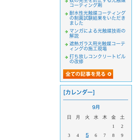
蚊の発生を防止する光触媒
コーティング剤
耐水性光触媒コーティング
の制菌試験結果をいただき
ました
マンガによる光触媒技術の
解説
遮熱ガラス用光触媒コーテ
ィングの施工現場
打ち放しコンクリートビル
の改修
[カレンダー]
9月
日
月
火
水
木
金
土
1
2
3
4
5
6
7
8
9