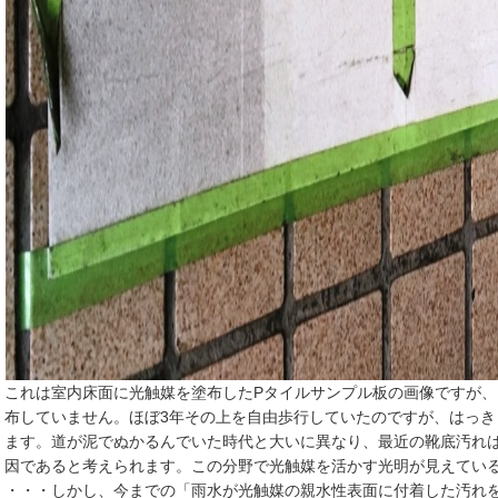
これは室内床面に光触媒を塗布したPタイルサンプル板の画像ですが
布していません。ほぼ3年その上を自由歩行していたのですが、はっ
ます。道が泥でぬかるんでいた時代と大いに異なり、最近の靴底汚れ
因であると考えられます。この分野で光触媒を活かす光明が見えてい
・・・しかし、今までの「雨水が光触媒の親水性表面に付着した汚れ