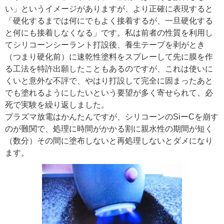
い」というイメージがありますが、より正確に表現すると
「硬化するまでは何にでもよく接着するが、一旦硬化する
と何にも接着しなくなる」です。私は前者の性質を利用し
てシリコーンシーラント打設後、養生テープを剥がとき
（つまり硬化前）に速乾性塗料をスプレーして先に膜を作
る工法を特許出願したこともあるのですが、これは使いに
くいと意外な不評で、やはり打設して完全に固まったあと
でも塗れるようにしたいという要望が多く寄せられて、必
死で実験を繰り返しました。
プラズマ放電はかんたんですが、シリコーンのSiーCを崩す
のが難関で、処理に時間がかかる割に親水性の期間が短く
（数分）その間に塗布しないと再処理しないとダメになり
ます。