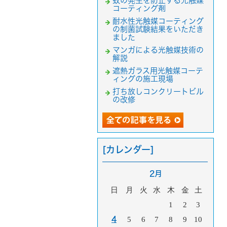
蚊の発生を防止する光触媒
コーティング剤
耐水性光触媒コーティング
の制菌試験結果をいただき
ました
マンガによる光触媒技術の
解説
遮熱ガラス用光触媒コーテ
ィングの施工現場
打ち放しコンクリートビル
の改修
[カレンダー]
2月
日
月
火
水
木
金
土
1
2
3
4
5
6
7
8
9
10