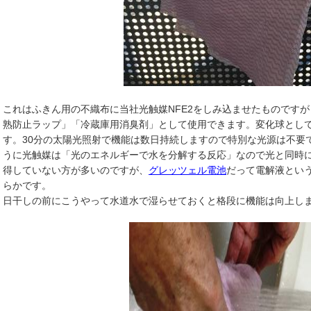
これはふきん用の不織布に当社光触媒NFE2をしみ込ませたものです
熟防止ラップ」「冷蔵庫用消臭剤」として使用できます。変化球とし
す。30分の太陽光照射で機能は数日持続しますので特別な光源は不要
うに光触媒は「光のエネルギーで水を分解する反応」なので光と同時
得していない方が多いのですが、
グレッツェル電池
だって電解液とい
らかです。
日干しの前にこうやって水道水で湿らせておくと格段に機能は向上し