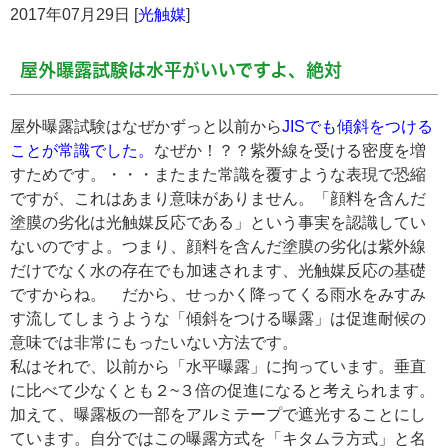
2017年07月29日 [
光触媒
]
屋外曝露試験は水平がいいですよ、絶対
屋外曝露試験はなぜかずっと以前から
JISでも傾斜をつける
ことが常識でした。
なぜか！？？紫外線を受ける密度を増
すためです。・・・またまた常識を覆すような表現で恐縮
ですが、これはあまり意味がありません。「顔料を含んだ
塗膜の劣化は光触媒反応である」という事実を認識してい
ないのですよ。つまり、顔料を含んだ塗膜の劣化は紫外線
だけでなく水の存在でも加速されます、光触媒反応の基礎
ですからね。 だから、せっかく降ってくる雨水をみすみ
す流してしまうような「傾斜をつける曝露」は促進耐候の
意味では非常にもったいない方法です。
私はそれで、以前から「水平曝露」に拘っています。垂直
に比べて少なくとも２~３倍の促進になると考えられます。
加えて、曝露板の一部をアルミテープで遮光することにし
ています。自分ではこの曝露方式を「キタムラ方式」と名