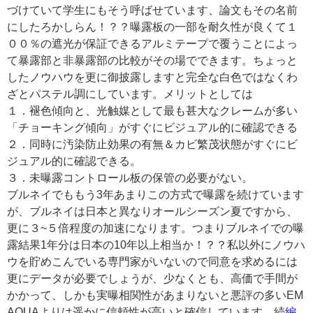
づけていて学生にもそう呼ばせています、論文もその名前
にしたろかしらん！？？曝露板の一部を耐久性が良くて１
００％の遮光が保証できるアルミテープで覆うことによっ
て暴露部と非暴露部の比較がその場でできます。ちょっと
したノウハウを更に御披露しますと完全な白色ではなくわ
ざとパステル調にしています。メリットとしては
１．褪色傾向と、光触媒として最も甚大なクレームが多い
「チョーキング傾向」がすぐにビジュアル的に確認できる
２．同時に汚染防止効果の有無＆カビ繁茂状態がすぐにビ
ジュアル的に確認できる。
３．未曝露コントロール板の保管の必要がない。
ブルネイでももう3年あまりこの方式で曝露を続けています
が、ブルネイは日本と異なりオールシーズン夏ですから、
更に３~５倍程度の加速になります。つまりブルネイでの曝
露結果1年分は日本の10年以上相当か！？？私以外にノウハ
ウを貯めこんでいる専門家がいないので同意を求めるには
更にデータが必要でしょうが、少なくとも、高価で手間が
かかって、しかも実曝相関性があまりないと悪評の多いEM
AQUAよりは遥かに信頼性が高いと確信しています。続
編