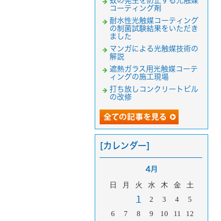
蚊の発生を防止する光触媒
コーティング剤
耐水性光触媒コーティング
の制菌試験結果をいただき
ました
マンガによる光触媒技術の
解説
遮熱ガラス用光触媒コーテ
ィングの施工現場
打ち放しコンクリートビル
の改修
[カレンダー]
4月
日
月
火
水
木
金
土
1
2
3
4
5
6
7
8
9
10
11
12