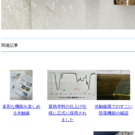
関連記事
多彩な機能を楽しめ
遮熱塗料の仕上げ仕
光触媒膜でのすごい
る光触媒
様に正式に採用され
防藻機能の確認
ました