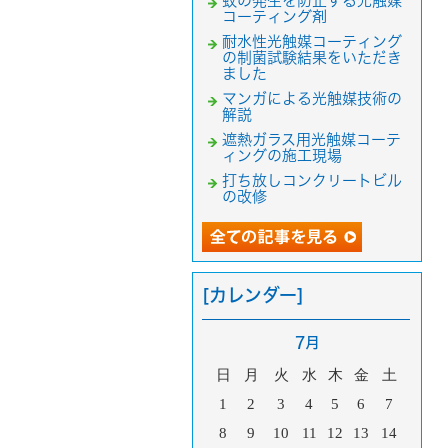
蚊の発生を防止する光触媒
コーティング剤
耐水性光触媒コーティング
の制菌試験結果をいただき
ました
マンガによる光触媒技術の
解説
遮熱ガラス用光触媒コーテ
ィングの施工現場
打ち放しコンクリートビル
の改修
[カレンダー]
7月
日
月
火
水
木
金
土
1
2
3
4
5
6
7
8
9
10
11
12
13
14