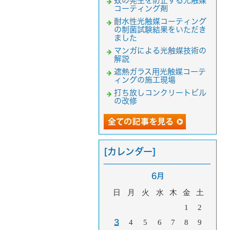
蚊の発生を防止する光触媒
コーティング剤
耐水性光触媒コーティング
の制菌試験結果をいただき
ました
マンガによる光触媒技術の
解説
遮熱ガラス用光触媒コーテ
ィングの施工現場
打ち放しコンクリートビル
の改修
[カレンダー]
6月
日
月
火
水
木
金
土
1
2
3
4
5
6
7
8
9