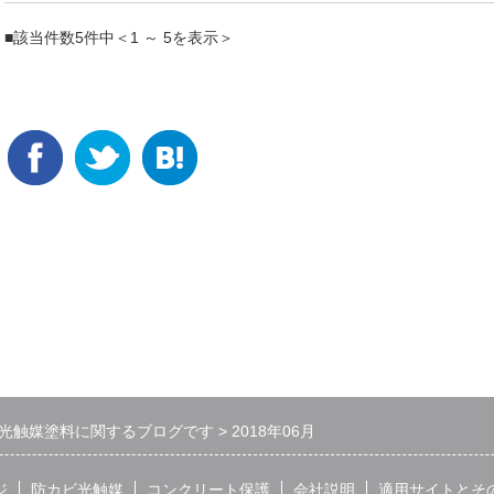
■該当件数5件中＜1 ～ 5を表示＞
光触媒塗料に関するブログです
2018年06月
ジ
防カビ光触媒
コンクリート保護
会社説明
適用サイトとそ