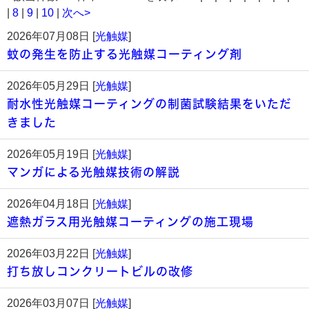
|
8
|
9
|
10
|
次へ>
2026年07月08日 [
光触媒
]
蚊の発生を防止する光触媒コーティング剤
2026年05月29日 [
光触媒
]
耐水性光触媒コーティングの制菌試験結果をいただ
きました
2026年05月19日 [
光触媒
]
マンガによる光触媒技術の解説
2026年04月18日 [
光触媒
]
遮熱ガラス用光触媒コーティングの施工現場
2026年03月22日 [
光触媒
]
打ち放しコンクリートビルの改修
2026年03月07日 [
光触媒
]