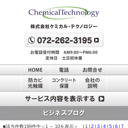
■該当件数199件中＜1 ～ 10を表示＞ | 1 |
2
|
3
|
4
|
5
|
6
|
7