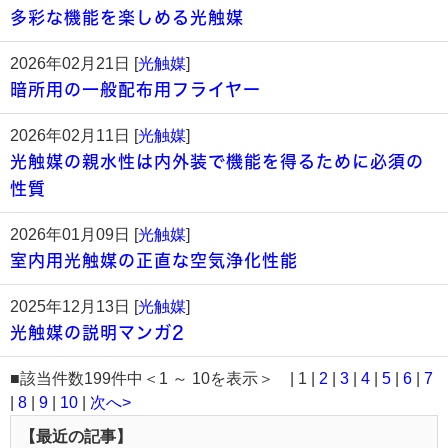
多彩な機能を楽しめる光触媒
2026年02月21日 [
光触媒
]
暗所用の一般配布用フライヤー
2026年02月11日 [
光触媒
]
光触媒の親水性は内外装で機能を得るために必須の
性質
2026年01月09日 [
光触媒
]
室内用光触媒の正直な空気浄化性能
2025年12月13日 [
光触媒
]
光触媒の説明マンガ2
■該当件数199件中＜1 ～ 10を表示＞ | 1 |
2
|
3
|
4
|
5
|
6
|
7
|
8
|
9
|
10
|
次へ>
【最近の記事】