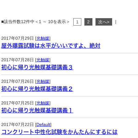
■該当件数12件中＜1 ～ 10を表示＞
|
1
2
次へ>
2017年07月29日 [
光触媒
]
屋外曝露試験は水平がいいですよ、絶対
2017年07月28日 [
光触媒
]
初心に帰り光触媒基礎講義３
2017年07月26日 [
光触媒
]
初心に帰り光触媒基礎講義２
2017年07月25日 [
光触媒
]
初心に帰り光触媒基礎講義１
2017年07月22日 [
Default
]
コンクリート中性化試験をかんたんにするには