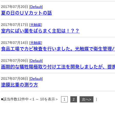
2017年07月20日 [
Default
]
夏の日のＵＶカットの話
2017年07月17日 [
光触媒
]
室内にばい菌をばらまく主犯は！？？
2017年07月14日 [
光触媒
]
食品工場でカビ検査を行いました。光触媒で衛生管理
2017年07月09日 [
Default
]
画期的な犠牲陽極取り付け工法を開発しましたが、提
2017年07月08日 [
Default
]
塗膜比重の測り方
■該当件数12件中＜1 ～ 10を表示＞
|
1
2
次へ>