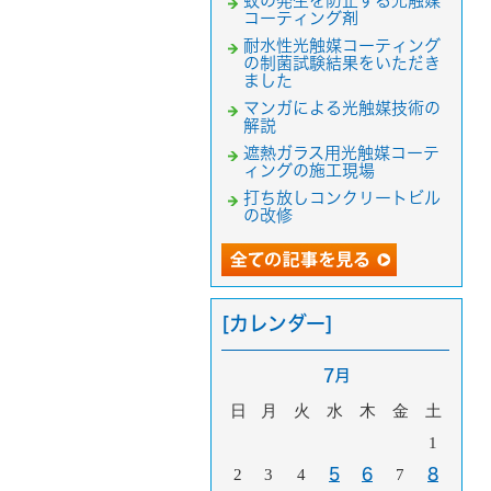
蚊の発生を防止する光触媒
コーティング剤
耐水性光触媒コーティング
の制菌試験結果をいただき
ました
マンガによる光触媒技術の
解説
遮熱ガラス用光触媒コーテ
ィングの施工現場
打ち放しコンクリートビル
の改修
[カレンダー]
7月
日
月
火
水
木
金
土
1
2
3
4
5
6
7
8