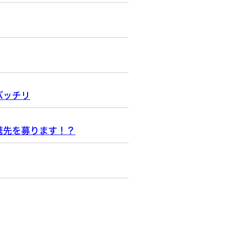
バッチリ
携先を募ります！？